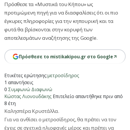
Πρόσθεσε τα «Μυστικά του Κήπου» ως
προτιμώμενη πηγή για να διασφαλίσεις ότι οι πιο
έγκυρες πληροφορίες για την κηπουρική και τα
φυτά θα βρίσκονται στην κορυφή των
αποτελεσμάτων αναζήτησης της Google.
Πρόσθεσε το mistikakipou.gr στο Google
Ετικέτες ερώτησης:
μετροσίδηρος
1 απαντήσεις
0
Συμφωνώ
Διαφωνώ
Κώστας Λιονουδάκης
Επιτελείο
απαντήθηκε πριν από
8 έτη
Καλησπέρα Κρυστάλλα.
Για να ανθίσει ο μετροσίδηρος, θα πρέπει να τον
έχεις σε σχετικά ηλιοφανές μέρος και πρέπει να