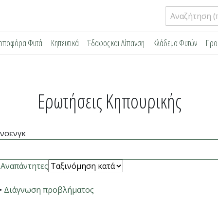
Αναζήτηση
για:
ρποφόρα Φυτά
Κηπευτικά
Έδαφος και Λίπανση
Κλάδεμα Φυτών
Προ
Ερωτήσεις Κηπουρικής
ίνσενγκ
ς
Αναπάντητες
•
Διάγνωση προβλήματος