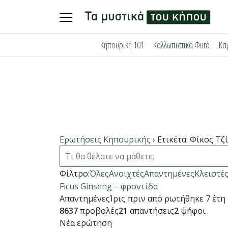
Skip
Κηπουρική 101
Καλλωπιστικά Φυτά
Κα
to
content
Ερωτήσεις Κηπουρικής
›
Ετικέτα: Φίκος Τζ
Φίλτρο:
Όλες
Ανοιχτές
Απαντημένες
Κλειστέ
Ficus Ginseng – φροντίδα
Απαντημένες
Ίρις
πριν από ρωτήθηκε 7 έτη
8637
προβολές
21
απαντήσεις
2
ψήφοι
Νέα ερώτηση