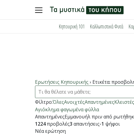
Skip
Κηπουρική 101
Καλλωπιστικά Φυτά
Κα
to
content
Ερωτήσεις Κηπουρικής
›
Ετικέτα: προσβολ
Φίλτρο:
Όλες
Ανοιχτές
Απαντημένες
Κλειστέ
Αγιόκλημα φαγωμένα φύλλα
Απαντημένες
Εμμανουήλ
πριν από ρωτήθηκ
1224
προβολές
3
απαντήσεις
-1
ψήφοι
Νέα ερώτηση