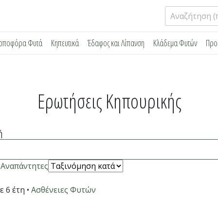
Αναζήτηση
για:
ρποφόρα Φυτά
Κηπευτικά
Έδαφος και Λίπανση
Κλάδεμα Φυτών
Προ
Ερωτήσεις Κηπουρικής
ή
ς
Αναπάντητες
ε 6 έτη
•
Ασθένειες Φυτών