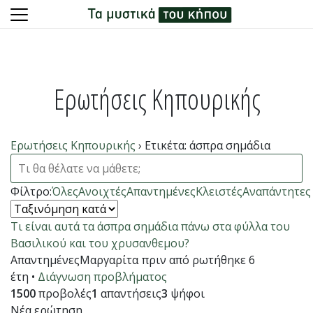
Skip
to
content
Ερωτήσεις Κηπουρικής
Ερωτήσεις Κηπουρικής
›
Ετικέτα: άσπρα σημάδια
Φίλτρο:
Όλες
Ανοιχτές
Απαντημένες
Κλειστές
Αναπάντητες
Τι είναι αυτά τα άσπρα σημάδια πάνω στα φύλλα του
Βασιλικού και του χρυσανθεμου?
Απαντημένες
Μαργαρίτα
πριν από ρωτήθηκε 6
έτη
•
Διάγνωση προβλήματος
1500
προβολές
1
απαντήσεις
3
ψήφοι
Νέα ερώτηση