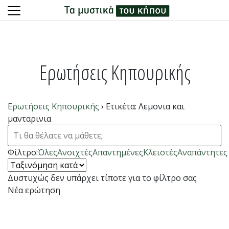
Skip
to
content
Ερωτήσεις Κηπουρικής
Ερωτήσεις Κηπουρικής
›
Ετικέτα: Λεμονια και
μανταρινια
Φίλτρο:
Όλες
Ανοιχτές
Απαντημένες
Κλειστές
Αναπάντητες
Δυστυχώς δεν υπάρχει τίποτε για το φίλτρο σας
Νέα ερώτηση